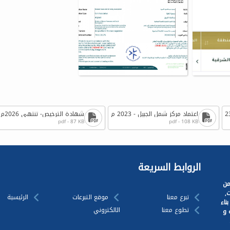
اعتماد مركز شمل الجبيل - 2023 م
شهادة الترخيص- تنتهي 2026م
pdf - 87 KB
pdf - 108 KB
الروابط السريعة
من
,
تبرع معنا
موقع التبرعات
الرئيسية
ناء
تطوع معنا
الالكتروني
 و