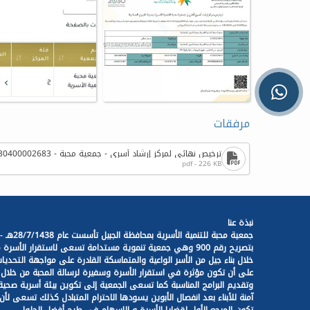
مرفقات
ترخيص نهائي لمركز إرشاد أسري - جمعية محبة - 230400002683
pdf - 226 KB
نبذة عنا
جمعية محبة للتنمية الأسرية بمحافظة الجبيل تأسست عام 28/7/1438هـ -
بتصريح رقم 900 وهي جمعية تنموية مستدامة تسعى لاستقرار الأسرة 
خلال بناء جيل من الأسر الواعية والمتماسكة القادرة على مواجهة التحديات
على أن تكون مؤثرة في استقرار الأسرة وسفيرة لرسالة المحبة من خلال ب
وتقديم البرامج المناسبة كما تسعى الجمعية إلى تكوين بيئة أسرية صحية
آمنة للأبناء بعد انفصال الأبوين يسودها الاحترام المتبادل كذلك تسعى لأن
تكون المرجع الأول لقضايا الأسرة و الإسهام في طرح أفضل الحلول