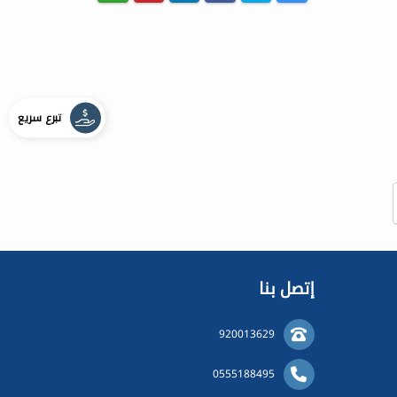
تبرع سريع
إتصل بنا
920013629
0555188495