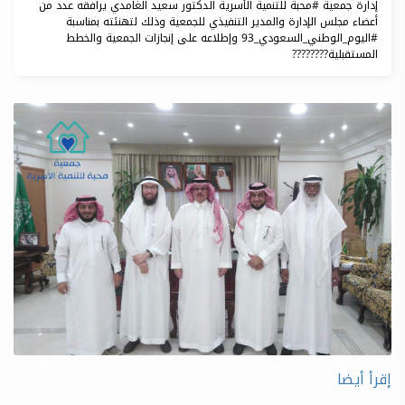
إدارة جمعية ⁧‫#محبة‬⁩ للتنمية الأسرية الدكتور سعيد الغامدي يرافقه عدد من
أعضاء مجلس الإدارة والمدير التنفيذي للجمعية وذلك لتهنئته بمناسبة
⁧‫#اليوم_الوطني_السعودي_93‬⁩ وإطلاعه على إنجازات الجمعية والخطط
المستقبلية????????
إقرأ أيضا